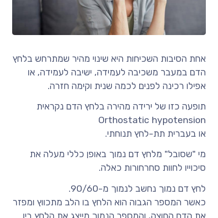
אחת הסיבות השכיחות היא שינוי מהיר שמתרחש בלחץ
הדם במעבר משכיבה לעמידה, ישיבה לעמידה, או
אפילו רכינה לפנים לכמה שנית וקימה חזרה
.
תופעה כזו של ירידה מהירה בלחץ הדם נקראית
Orthostatic hypotension
או בעברית תת-לחץ תנוחתי
.
מי "שסובל" מלחץ דם נמוך באופן כללי מעלה את
סיכוייו לחוות סחרחורות כאלה
.
לחץ דם נמוך נחשב לנמוך מ-90/60
.
כאשר המספר הגבוה הוא הלחץ בו הלב מתכווץ ומפזר
את הדם החוצה, והמספר הנמוך מייצג את הלחץ בין